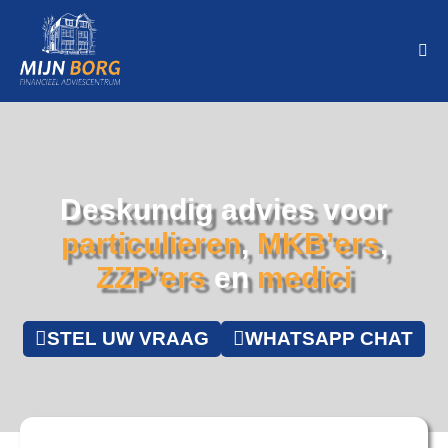
Deskundig advies voor
particulieren
,
MKB’ers
,
ZZP’ers
en
medici
STEL UW VRAAG
WHATSAPP CHAT